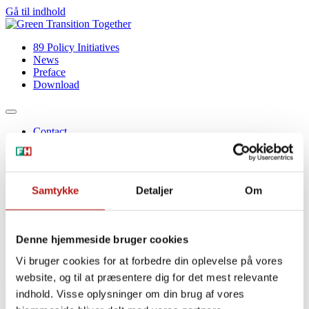
Gå til indhold
89 Policy Initiatives
News
Preface
Download
Contact
About FH
Vis/Skjul søgning
Samtykke
Detaljer
Om
89 Policy Initiatives
News
Preface
Download
Denne hjemmeside bruger cookies
Contact
Vi bruger cookies for at forbedre din oplevelse på vores
About FH
website, og til at præsentere dig for det mest relevante
Søg
indhold. Visse oplysninger om din brug af vores
Søg